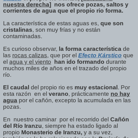
nuestra derecha
] nos ofrece
pozas, saltos y
corrientes de agua
que el propio rio forma.
La característica de estas aguas es,
que son
cristalinas
, son muy frías y no están
contaminadas.
Es curioso observar,
la forma característica
de
las
rocas calizas
, que por el
Efecto Kárstico
que
el
agua y el viento
han ido formando
durante
muchos miles de años en el trazado del propio
río.
El caudal
del propio rio es
muy estacional
. Por
esta razón en el
verano
, prácticamente
no hay
agua
por el cañón, excepto la acumulada en las
pozas.
En nuestro caminar por el recorrido del
Cañón
del Río Iranzu
, siempre ha estado ligado al
propio
Monasterio de Iranzu,
y a su vez,