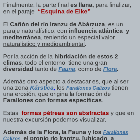
Finalmente, la parte final
es llana
, para finalizar,
en el paraje
“
Esquina de Elke
”
El
Cañón del río Iranzu
de Abárzuza
, es un
paraje naturalístico, con
influencia atlántica y
mediterránea
, teniendo un especial valor
naturalístico y medioambiental
.
Por la acción de la
hibridación de estos 2
climas
, todo el entorno tiene una gran
diversidad
tanto de
, como de
Fauna
Flora
.
Además otro aspecto a destacar es, que al ser
una zona
Kárstica
,
los
tienen
Farallones Calizos
una erosión, que origina la formación de
Farallones con formas específicas
.
Estas
formas pétreas son abstractas
y que en
nuestra excursión podemos visualizar.
Además de la
Flora
, la
Fauna
y los
Farallones
el
propio río Irantzu
, [
ubicado a
Calizos
,