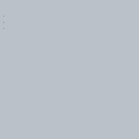
.
.
.