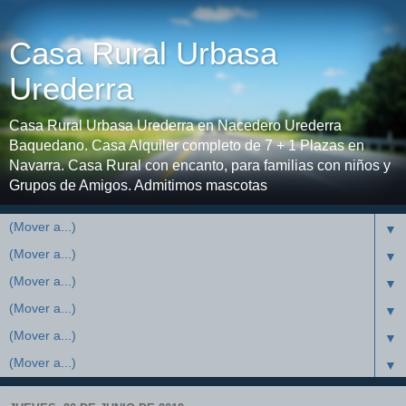
Casa Rural Urbasa
Urederra
Casa Rural Urbasa Urederra en Nacedero Urederra
Baquedano. Casa Alquiler completo de 7 + 1 Plazas en
Navarra. Casa Rural con encanto, para familias con niños y
Grupos de Amigos. Admitimos mascotas
▼
▼
▼
▼
▼
▼