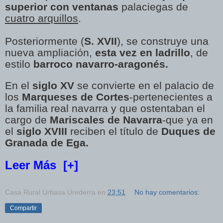
superior con ventanas
palaciegas de
cuatro arquillos
.
Posteriormente (
S. XVII
), se construye una
nueva ampliación,
esta vez en ladrillo
, de
estilo
barroco navarro-aragonés.
En el
siglo XV
se convierte en el palacio de
los
Marqueses de Cortes
-pertenecientes a
la familia real navarra y que ostentaban el
cargo de
Mariscales de Navarra
-que ya en
el
siglo XVIII
reciben el título de
Duques de
Granada de Ega.
Leer Más
[+]
Casa Rural Urbasa Urederra
en
23:51
No hay comentarios:
Compartir