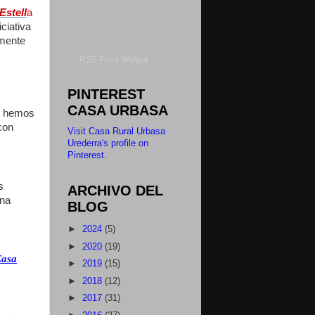
Estell
a
ciativa
lmente
RSS Feed Widget
PINTEREST
CASA URBASA
o, hemos
con
Visit Casa Rural Urbasa
Urederra's profile on
Pinterest.
s
ARCHIVO DEL
una
BLOG
►
2024
(5)
►
2020
(19)
Casa
►
2019
(15)
►
2018
(12)
►
2017
(31)