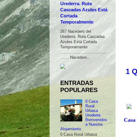
Urederra. Ruta
Cascadas Azules Está
Cortada
Temporalmente
267 Nacedero del
Urederra. Ruta Cascadas
Azules Está Cortada
Temporalmente
......................................
....... Nacedero...
1 
ENTRADAS
POPULARES
0 Casa
Rural
Urbasa
Urederra
Casa
Bienvenidos
a Nuestra
Alojamiento
0 Casa Rural Urbasa