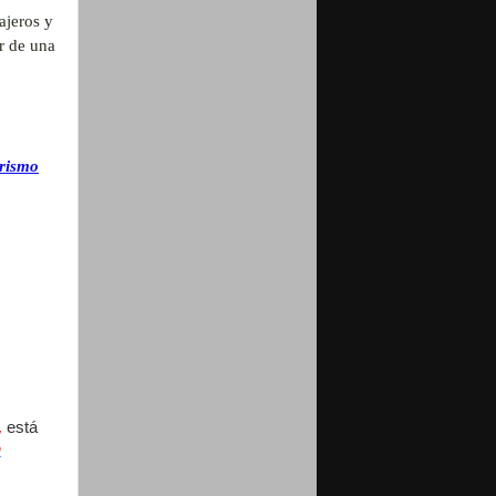
ajeros y
r de una
urismo
,
está
n