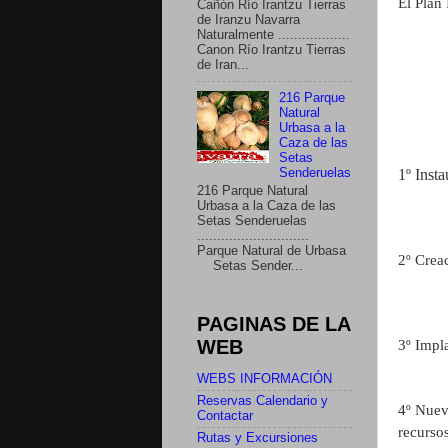
El Plan
Cañón Río Irantzu Tierras
de Iranzu Navarra
Naturalmente ..................
Canon Río Irantzu Tierras
de Iran...
216 Parque
Natural
Urbasa a la
Caza de las
Setas
1º Inst
Senderuelas
216 Parque Natural
Urbasa a la Caza de las
Setas Senderuelas
............................
Parque Natural de Urbasa
2º Crea
Setas Sender...
PAGINAS DE LA
WEB
3º Impl
WEBS INFORMACIÓN
Reservas Calendario y
4º Nue
Contactar
recursos
Rutas y Excursiones