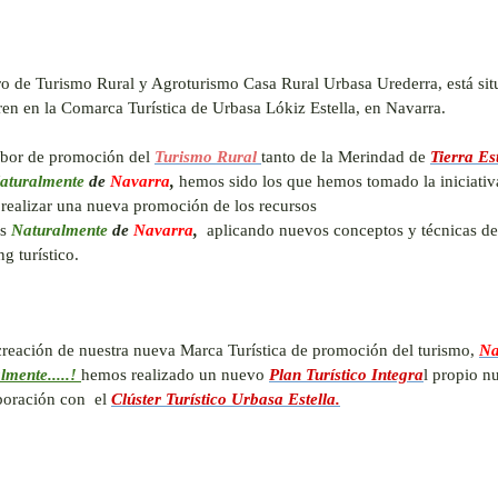
ro de Turismo Rural y Agroturismo Casa Rural Urbasa Urederra, está si
ren en la Comarca Turística de Urbasa Lókiz Estella, en Navarra.
abor de promoción del
Turismo Rural
tanto de la Merindad de
Tierra Es
aturalmente
de
Navarra
,
hemos sido los que hemos tomado la iniciativa
 realizar una nueva promoción de los recursos
os
Naturalmente
de
Navarra
,
aplicando nuevos conceptos y técnicas de
g turístico.
creación de nuestra nueva Marca Turística de promoción del turismo,
Na
lmente.....!
hemos realizado un nuevo
Plan Turístico Integra
l propio nu
boración con el
Clúster Turístico Urbasa Estella.