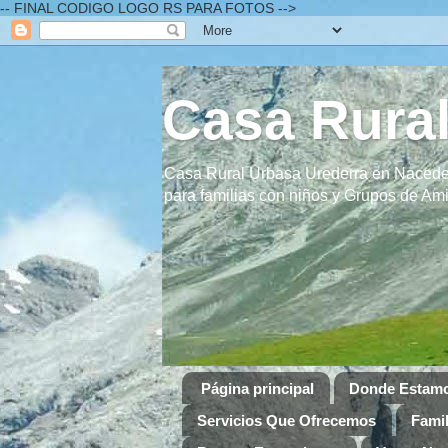
-- FINAL CODIGO LOGO RS PARA FOTOS -->
Casa Rural
Casa Rural Urbasa Urederra en Naceder
para familias con niños y Grupos de A
Página principal
Donde Estam
Servicios Que Ofrecemos
Famil