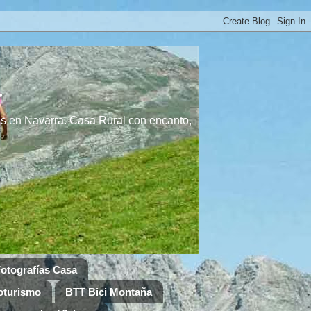
a
s en Navarra. Casa Rural con encanto,
otografías Casa
oturismo
BTT Bici Montaña