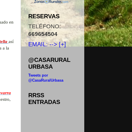
RESERVAS
tuado en
TELÉFONO:
669654504
tella
así
EMAIL: --> [+]
 a la
@CASARURAL
URBASA
Tweets por
@CasaRuralUrbasa
varra
RRSS
estro,
ENTRADAS