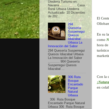
Urederra Turismo en
Navarra ................. Casa
Rural Urbasa Urederra
Actualizado 10 Diciembre
de 202...
El Cent
Ollobar
294
Quesería
Susperregui
En su l
Quesos
Idiazabal
como
N
Urbasa La
hora de
Innovación del Sabor
turístic
294 Quesería Susperregui
Quesos Idiazabal Urbasa
marketin
La Innovación del Sabor
............ 904 Quesería
Susperregui Quesos
Idiazabal ...
Con la 
306 Ruta
Bosque
¡Natura
Encantado
en cola
Parque
Natural
Urbasa
306 Ruta Bosque
Encantado Parque Natural
Urbasa 306 Ruta Bosque