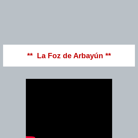
** La Foz de Arbayún **