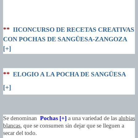
**
IICONCURSO DE RECETAS CREATIVAS
CON POCHAS DE SANGÜESA-ZANGOZA
[+]
**
ELOGIO A LA POCHA DE SANGÜESA
[+]
Se denominan
Pochas [+]
a una variedad de las
alubias
blancas
, que se consumen sin dejar que se lleguen a
secar del todo.