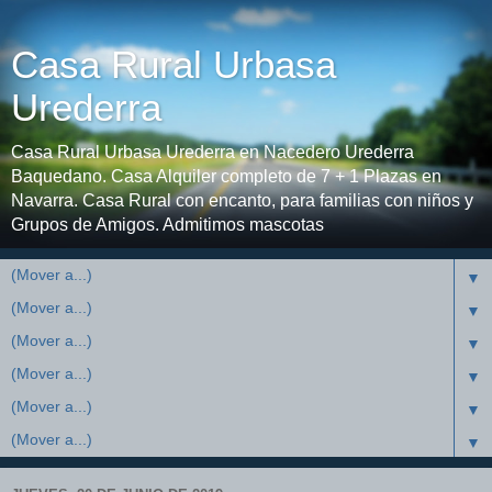
Casa Rural Urbasa
Urederra
Casa Rural Urbasa Urederra en Nacedero Urederra
Baquedano. Casa Alquiler completo de 7 + 1 Plazas en
Navarra. Casa Rural con encanto, para familias con niños y
Grupos de Amigos. Admitimos mascotas
▼
▼
▼
▼
▼
▼