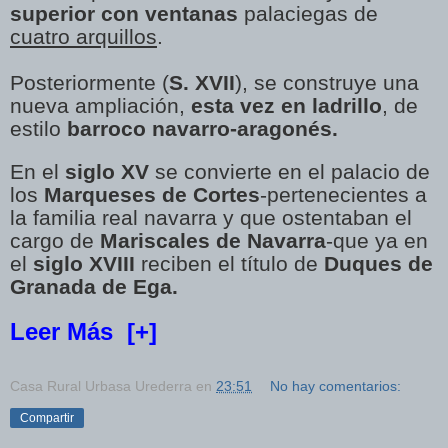
superior con ventanas
palaciegas de
cuatro arquillos
.
Posteriormente (
S. XVII
), se construye una
nueva ampliación,
esta vez en ladrillo
, de
estilo
barroco navarro-aragonés.
En el
siglo XV
se convierte en el palacio de
los
Marqueses de Cortes
-pertenecientes a
la familia real navarra y que ostentaban el
cargo de
Mariscales de Navarra
-que ya en
el
siglo XVIII
reciben el título de
Duques de
Granada de Ega.
Leer Más
[+]
Casa Rural Urbasa Urederra
en
23:51
No hay comentarios:
Compartir