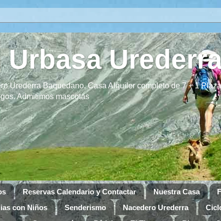
 Urbasa Urederr
o Urederra Baquedano. Casa Alquiler completo de 7 + 1 Plaza
migos. Admitimos mascotas
os
Reservas Calendario y Contactar
Nuestra Casa
F
ias con Niños
Senderismo
Nacedero Urederra
Cicl