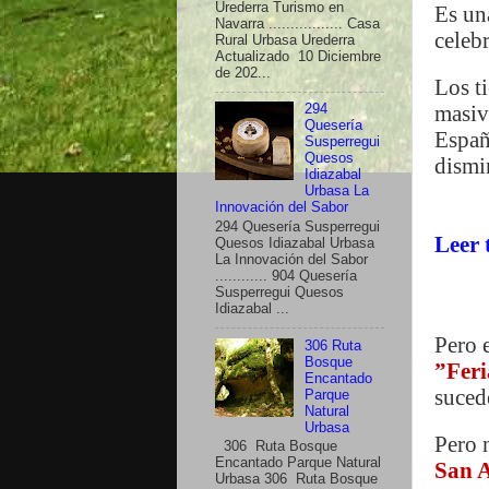
Urederra Turismo en
Es un
Navarra ................. Casa
celeb
Rural Urbasa Urederra
Actualizado 10 Diciembre
de 202...
Los t
masiv
294
Quesería
Españ
Susperregui
Quesos
dismi
Idiazabal
Urbasa La
Innovación del Sabor
294 Quesería Susperregui
Leer 
Quesos Idiazabal Urbasa
La Innovación del Sabor
............ 904 Quesería
Susperregui Quesos
Idiazabal ...
Pero 
306 Ruta
Bosque
”Feri
Encantado
sucede
Parque
Natural
Urbasa
Pero n
306 Ruta Bosque
Encantado Parque Natural
San A
Urbasa 306 Ruta Bosque