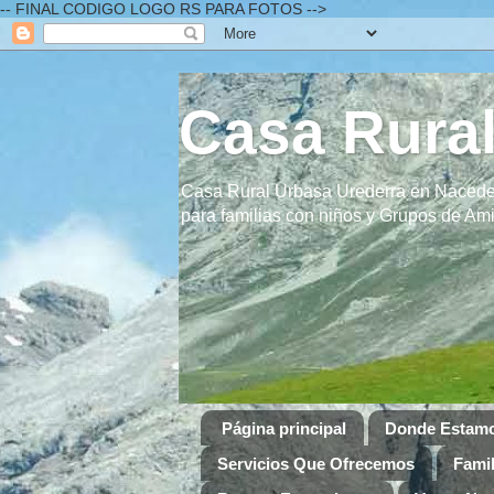
-- FINAL CODIGO LOGO RS PARA FOTOS -->
Casa Rural
Casa Rural Urbasa Urederra en Naceder
para familias con niños y Grupos de A
Página principal
Donde Estam
Servicios Que Ofrecemos
Famil