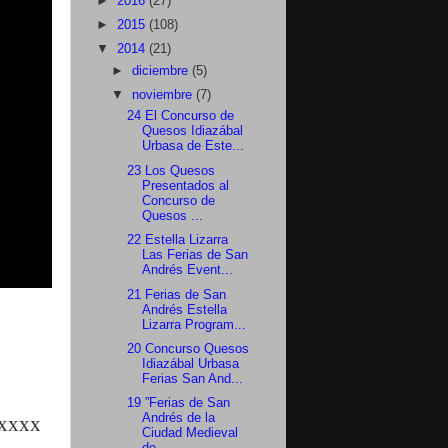
►
2016
(27)
►
2015
(108)
▼
2014
(21)
►
diciembre
(5)
▼
noviembre
(7)
24 El Concurso de
Quesos Idiazábal
Urbasa de Este...
23 Los Quesos
Presentados al
Concurso de
Quesos ...
22 Estella Lizarra
Las Ferias de San
Andrés Event...
21 Ferias de San
Andrés Estella
Lizarra Program...
20 Concurso Quesos
Idiazábal Urbasa
Ferias San And...
19 ”Ferias de San
Andrés de la
xxxx
Ciudad Medieval