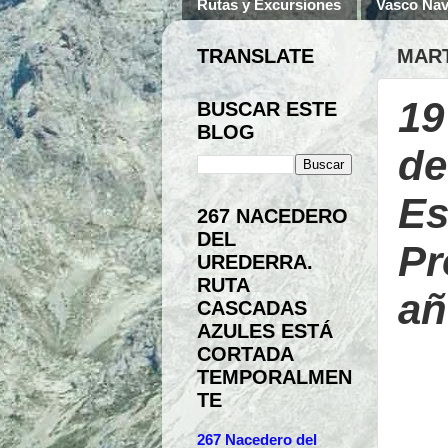
Rutas y Excursiones
Vasco Nav
TRANSLATE
MART
19
BUSCAR ESTE
BLOG
de
Es
267 NACEDERO
DEL
Pr
UREDERRA.
RUTA
añ
CASCADAS
AZULES ESTÁ
CORTADA
TEMPORALMEN
TE
267 Nacedero del