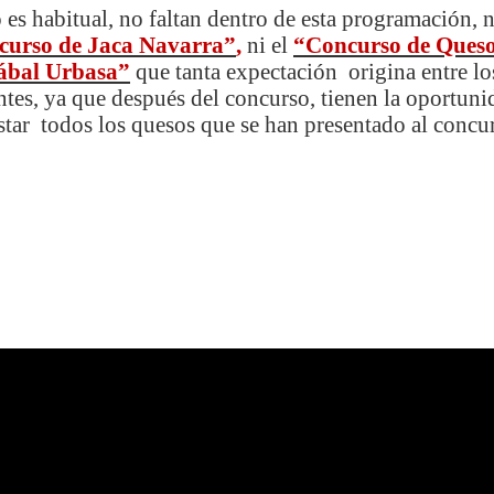
es habitual, no faltan dentro de esta programación, n
curso de Jaca Navarra”
,
ni el
“Concurso de Ques
ábal Urbasa”
que tanta expectación origina entre lo
antes, ya que después del concurso, tienen la oportuni
tar todos los quesos que se han presentado al concu