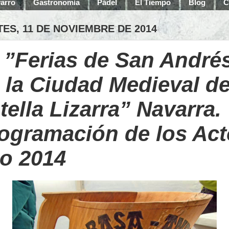
arro
Gastronomía
Pádel
El Tiempo
Blog
C
ES, 11 DE NOVIEMBRE DE 2014
 ”Ferias de San André
 la Ciudad Medieval d
tella Lizarra” Navarra.
ogramación de los Ac
o 2014