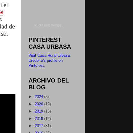
i el
os
s
dad de
RSS Feed Widget
rso.
PINTEREST
CASA URBASA
Visit Casa Rural Urbasa
Urederra's profile on
Pinterest.
ARCHIVO DEL
BLOG
►
2024
(5)
►
2020
(19)
►
2019
(15)
►
2018
(12)
►
2017
(31)