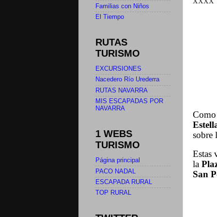
xxxx
Familias con Niños
El Tiempo
RUTAS
TURISMO
EXCURSIONES
Nacedero Río Urederra
RUTAS NAVARRA
MIS ESCAPADAS POR
NAVARRA
Como n
Estell
1 WEBS
sobre 
TURISMO
Estas v
Página principal
la
Pla
PACO NADAL
San P
ESCAPADA RURAL
TOP RURAL