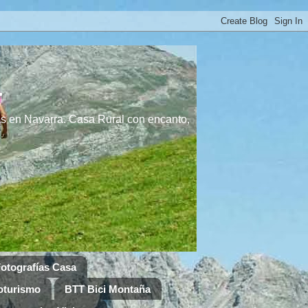
a
s en Navarra. Casa Rural con encanto,
otografías Casa
oturismo
BTT Bici Montaña