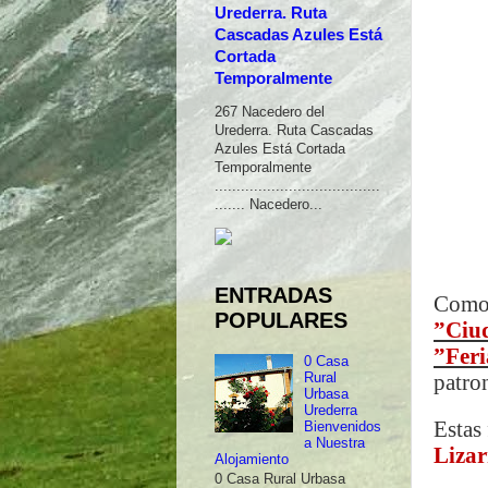
Urederra. Ruta
Cascadas Azules Está
Cortada
Temporalmente
267 Nacedero del
Urederra. Ruta Cascadas
Azules Está Cortada
Temporalmente
......................................
....... Nacedero...
ENTRADAS
Como 
POPULARES
”Ciud
”Feri
0 Casa
patro
Rural
Urbasa
Urederra
Estas 
Bienvenidos
a Nuestra
Lizar
Alojamiento
0 Casa Rural Urbasa