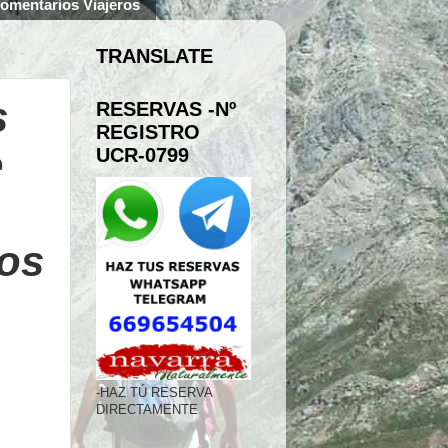
omentarios Viajeros
TRANSLATE
s
RESERVAS -Nº
REGISTRO
e
UCR-0799
tos
-HAZ TÚ RESERVA
DIRECTAMENTE