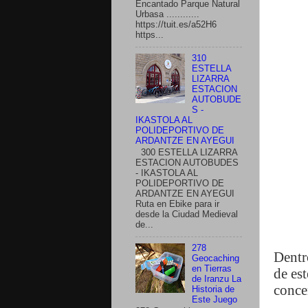
Encantado Parque Natural
Urbasa ............
https://tuit.es/a52H6
https...
310
ESTELLA
LIZARRA
ESTACION
AUTOBUDE
S -
IKASTOLA AL
POLIDEPORTIVO DE
ARDANTZE EN AYEGUI
300 ESTELLA LIZARRA
ESTACION AUTOBUDES
- IKASTOLA AL
POLIDEPORTIVO DE
ARDANTZE EN AYEGUI
Ruta en Ebike para ir
desde la Ciudad Medieval
de...
278
Dentr
Geocaching
en Tierras
de es
de Iranzu La
conce
Historia de
Este Juego