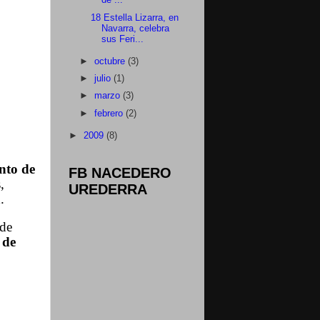
de ...
18 Estella Lizarra, en
Navarra, celebra
sus Feri...
►
octubre
(3)
►
julio
(1)
►
marzo
(3)
►
febrero
(2)
►
2009
(8)
nto de
FB NACEDERO
,
UREDERRA
a
.
de
 de