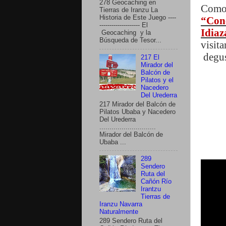
278 Geocaching en
Como 
Tierras de Iranzu La
Historia de Este Juego ----
“Con
-------------------- El
Idiaz
Geocaching y la
Búsqueda de Tesor...
visit
degus
217 El
Mirador del
Balcón de
Pilatos y el
Nacedero
Del Urederra
217 Mirador del Balcón de
Pilatos Ubaba y Nacedero
Del Urederra
............................
Mirador del Balcón de
Ubaba ...
289
Sendero
Ruta del
Cañón Río
Irantzu
Tierras de
Iranzu Navarra
Naturalmente
289 Sendero Ruta del