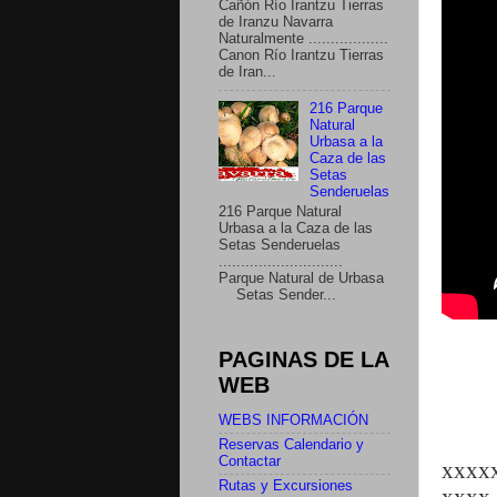
Cañón Río Irantzu Tierras
de Iranzu Navarra
Naturalmente ..................
Canon Río Irantzu Tierras
de Iran...
216 Parque
Natural
Urbasa a la
Caza de las
Setas
Senderuelas
216 Parque Natural
Urbasa a la Caza de las
Setas Senderuelas
............................
Parque Natural de Urbasa
Setas Sender...
PAGINAS DE LA
WEB
WEBS INFORMACIÓN
Reservas Calendario y
Contactar
xxxx
Rutas y Excursiones