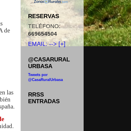
RESERVAS
as
TELÉFONO:
A de
669654504
EMAIL: --> [+]
@CASARURAL
URBASA
Tweets por
@CasaRuralUrbasa
en las
RRSS
mbién
ENTRADAS
España.
de
nidad.