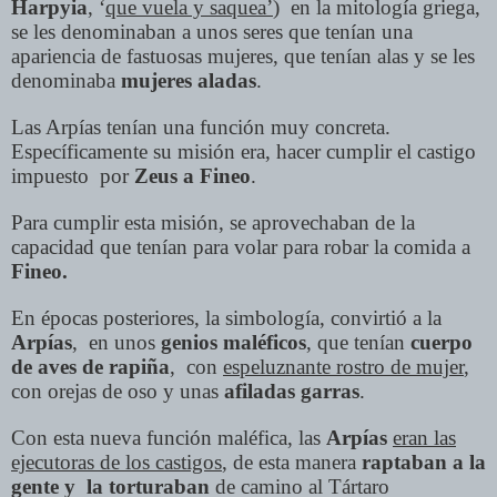
Harpyia
, ‘
que vuela y saquea’
) en la mitología griega,
se les denominaban a unos seres que tenían una
apariencia de fastuosas mujeres, que tenían alas y se les
denominaba
mujeres aladas
.
Las Arpías tenían una función muy concreta.
Específicamente su misión era, hacer cumplir el castigo
impuesto por
Zeus a Fineo
.
Para cumplir esta misión, se aprovechaban de la
capacidad que tenían para volar para robar la comida a
Fineo.
En épocas posteriores, la simbología, convirtió a la
Arpías
, en unos
genios maléficos
, que tenían
cuerpo
de aves de rapiña
,
con
espeluznante rostro de mujer
,
con orejas de oso y unas
afiladas garras
.
Con esta nueva función maléfica, las
Arpías
eran las
ejecutoras de los castigos
, de esta manera
raptaban a la
gente y la torturaban
de camino al Tártaro