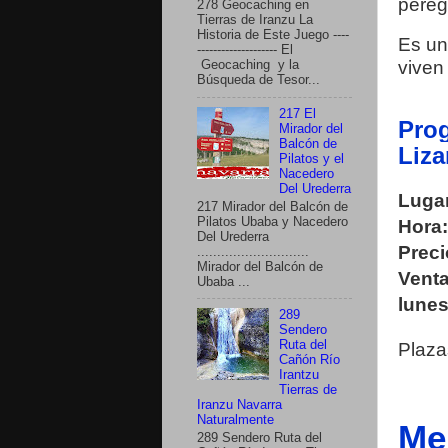
pereg
278 Geocaching en
Tierras de Iranzu La
Historia de Este Juego ----
Es un 
-------------------- El
viven
Geocaching y la
Búsqueda de Tesor...
217 El
Prog
Mirador del
Balcón de
Liza
Pilatos y el
Nacedero
Del Urederra
Lugar
217 Mirador del Balcón de
Pilatos Ubaba y Nacedero
Hora:
Del Urederra
Preci
............................
Mirador del Balcón de
Venta
Ubaba ...
lunes
289
Sendero
Ruta del
Plaza
Cañón Río
Irantzu
Tierras de
Iranzu Navarra
Naturalmente
Me
289 Sendero Ruta del