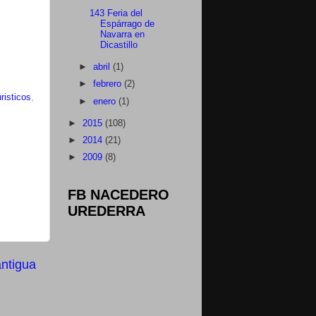
143 Feria del
Espárrago de
Navarra en
Dicastillo
►
abril
(1)
►
febrero
(2)
risticos
,
►
enero
(1)
►
2015
(108)
►
2014
(21)
►
2009
(8)
FB NACEDERO
UREDERRA
antigua