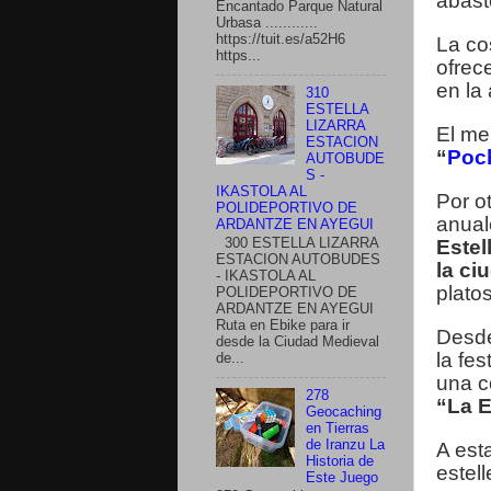
abast
Encantado Parque Natural
Urbasa ............
https://tuit.es/a52H6
La co
https...
ofrec
en la
310
ESTELLA
LIZARRA
El me
ESTACION
“
Poc
AUTOBUDE
S -
IKASTOLA AL
Por ot
POLIDEPORTIVO DE
anua
ARDANTZE EN AYEGUI
Estel
300 ESTELLA LIZARRA
ESTACION AUTOBUDES
la ci
- IKASTOLA AL
plato
POLIDEPORTIVO DE
ARDANTZE EN AYEGUI
Ruta en Ebike para ir
Desd
desde la Ciudad Medieval
la fes
de...
una c
278
“La E
Geocaching
en Tierras
de Iranzu La
A est
Historia de
estell
Este Juego