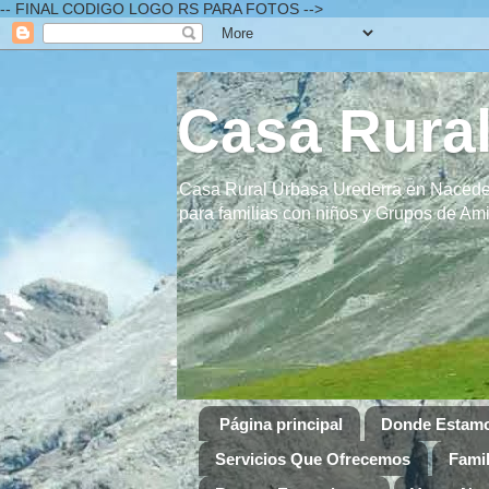
-- FINAL CODIGO LOGO RS PARA FOTOS -->
Casa Rural
Casa Rural Urbasa Urederra en Naceder
para familias con niños y Grupos de A
Página principal
Donde Estam
Servicios Que Ofrecemos
Famil