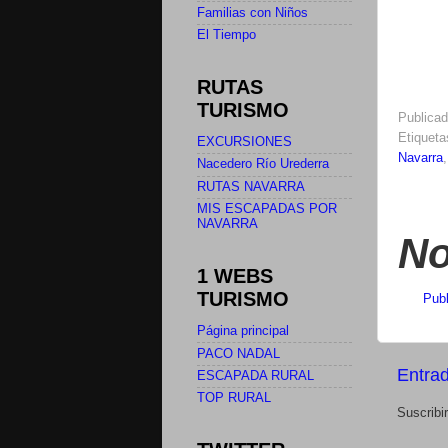
Familias con Niños
El Tiempo
RUTAS
TURISMO
Publica
Etiquet
EXCURSIONES
Navarra
Nacedero Río Urederra
RUTAS NAVARRA
MIS ESCAPADAS POR
NAVARRA
No
1 WEBS
TURISMO
Publ
Página principal
PACO NADAL
Entra
ESCAPADA RURAL
TOP RURAL
Suscribi