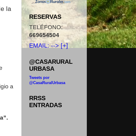
e la
RESERVAS
TELÉFONO:
669654504
EMAIL: --> [+]
@CASARURAL
e
URBASA
Tweets por
@CasaRuralUrbasa
gio a
RRSS
ENTRADAS
a”.