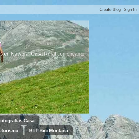
a
s en Navarra. Casa Rural con encanto,
otografías Casa
oturismo
BTT Bici Montaña