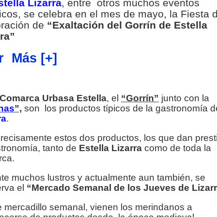
stella Lizarra
, entre otros muchos eventos
ticos, se celebra en el mes de mayo, la Fiesta d
bración de
“Exaltación del Gorrín de Estella
rra”
r Más [+]
Comarca Urbasa Estella
, el
“Gorrín”
junto con la
has
”,
son los productos típicos de la gastronomía d
ra
.
recisamente estos dos productos, los que dan presti
stronomía, tanto de
Estella Lizarra
como de toda la
ca.
te muchos lustros y actualmente aun también, se
rva el
“Mercado Semanal de los Jueves de Lizarr
e mercadillo semanal, vienen los merindanos a