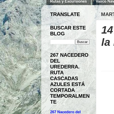
Rutas y Excursiones
Vasco Nav
TRANSLATE
MART
14
BUSCAR ESTE
BLOG
la
267 NACEDERO
DEL
UREDERRA.
............
RUTA
CASCADAS
AZULES ESTÁ
CORTADA
TEMPORALMEN
TE
267 Nacedero del