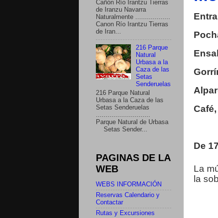
Cañón Río Irantzu Tierras
de Iranzu Navarra
Entra
Naturalmente ..................
Canon Río Irantzu Tierras
de Iran...
Pocha
216 Parque
Ensa
Natural
Urbasa a la
Caza de las
Gorrí
Setas
Senderuelas
Alpar
216 Parque Natural
Urbasa a la Caza de las
Café,
Setas Senderuelas
............................
Parque Natural de Urbasa
Setas Sender...
De 17
PAGINAS DE LA
WEB
La mú
la so
WEBS INFORMACIÓN
Reservas Calendario y
Contactar
Rutas y Excursiones