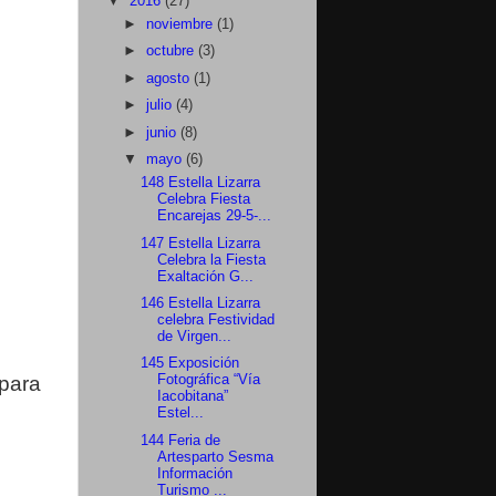
▼
2016
(27)
►
noviembre
(1)
►
octubre
(3)
►
agosto
(1)
►
julio
(4)
►
junio
(8)
▼
mayo
(6)
148 Estella Lizarra
Celebra Fiesta
Encarejas 29-5-...
147 Estella Lizarra
Celebra la Fiesta
Exaltación G...
146 Estella Lizarra
celebra Festividad
de Virgen...
145 Exposición
 para
Fotográfica “Vía
Iacobitana”
Estel...
144 Feria de
Artesparto Sesma
Información
Turismo ...