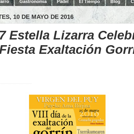
arro
Gastronomía
Pádel
El Tiempo
Blog
C
ES, 10 DE MAYO DE 2016
7 Estella Lizarra Celeb
 Fiesta Exaltación Gorr
...........................