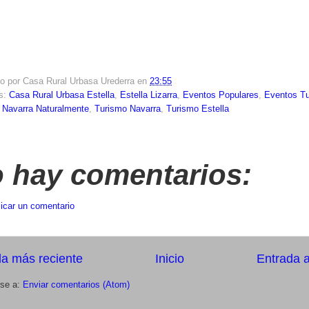
do por
Casa Rural Urbasa Urederra
en
23:55
as:
Casa Rural Urbasa Estella
,
Estella Lizarra
,
Eventos Populares
,
Eventos Tu
,
Navarra Naturalmente
,
Turismo Navarra
,
Turismo Estella
 hay comentarios:
icar un comentario
da más reciente
Inicio
Entrada 
rse a:
Enviar comentarios (Atom)