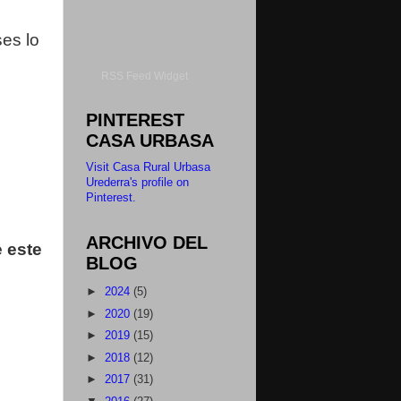
ses lo
RSS Feed Widget
PINTEREST
CASA URBASA
Visit Casa Rural Urbasa
Urederra's profile on
Pinterest.
ARCHIVO DEL
e este
BLOG
►
2024
(5)
►
2020
(19)
►
2019
(15)
►
2018
(12)
►
2017
(31)