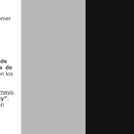
omer
 de
na de
n los
 mayo
,
uy”
;
man