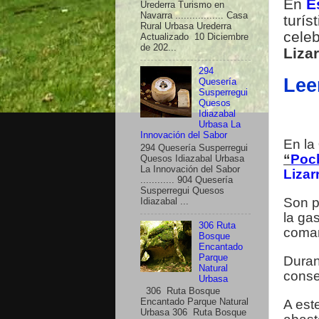
En
E
Urederra Turismo en
Navarra ................. Casa
turís
Rural Urbasa Urederra
cele
Actualizado 10 Diciembre
de 202...
Liza
294
Lee
Quesería
Susperregui
Quesos
Idiazabal
Urbasa La
Innovación del Sabor
En la
294 Quesería Susperregui
“
Poc
Quesos Idiazabal Urbasa
La Innovación del Sabor
Lizar
............ 904 Quesería
Susperregui Quesos
Son p
Idiazabal ...
la ga
306 Ruta
comar
Bosque
Encantado
Parque
Duran
Natural
conse
Urbasa
306 Ruta Bosque
Encantado Parque Natural
A est
Urbasa 306 Ruta Bosque