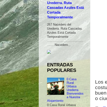
Urederra. Ruta
Cascadas Azules Está
Cortada
Temporalmente
267 Nacedero del
Urederra. Ruta Cascadas
Azules Está Cortada
Temporalmente
......................................
....... Nacedero...
ENTRADAS
POPULARES
0 Casa
Los 
Rural
costu
Urbasa
Urederra
buen 
Bienvenidos
o ciu
a Nuestra
Alojamiento
0 Casa Rural Urbasa