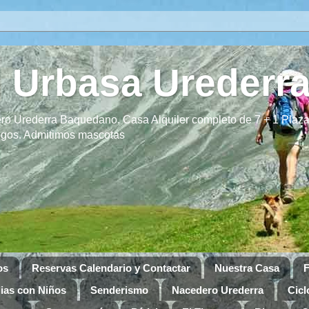
 Urbasa Urederr
o Urederra Baquedano. Casa Alquiler completo de 7 + 1 Plaza
migos. Admitimos mascotas
os
Reservas Calendario y Contactar
Nuestra Casa
F
ias con Niños
Senderismo
Nacedero Urederra
Cicl