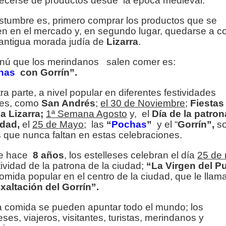
ecerse de productos desde la época medieval.
stumbre es, primero comprar los productos que se
en en el mercado y, en segundo lugar, quedarse a c
 antigua morada judía de
Lizarra
.
nú que los merindanos salen comer es:
has
con Gorrín”.
ra parte, a nivel popular en diferentes festividades
les, como
San Andrés
;
el 30 de Noviembre
;
Fiestas
la Lizarra;
1ª Semana Agosto
y, el
Día de la patro
udad,
el
25 de Mayo
; las
“
Pochas
”
y el “
Gorrín”,
so
s que nunca faltan en estas celebraciones.
e hace
8 años
, los estelleses celebran el día
25 de
tividad de la patrona de la ciudad;
“La Virgen del P
omida popular en el centro de la ciudad, que le lla
xaltación del Gorrín”.
a comida se pueden apuntar todo el mundo; los
eses, viajeros, visitantes, turistas, merindanos y