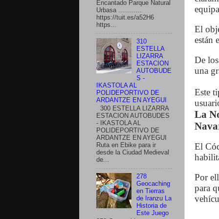
Encantado Parque Natural
equipa
Urbasa ............
https://tuit.es/a52H6
https...
El obj
están 
310
ESTELLA
LIZARRA
De los
ESTACION
una gr
AUTOBUDE
S -
IKASTOLA AL
Este t
POLIDEPORTIVO DE
ARDANTZE EN AYEGUI
usuari
300 ESTELLA LIZARRA
La N
ESTACION AUTOBUDES
- IKASTOLA AL
Nava
POLIDEPORTIVO DE
ARDANTZE EN AYEGUI
El Cód
Ruta en Ebike para ir
desde la Ciudad Medieval
habili
de...
Por el
278
Geocaching
para q
en Tierras
vehícu
de Iranzu La
Historia de
Este Juego