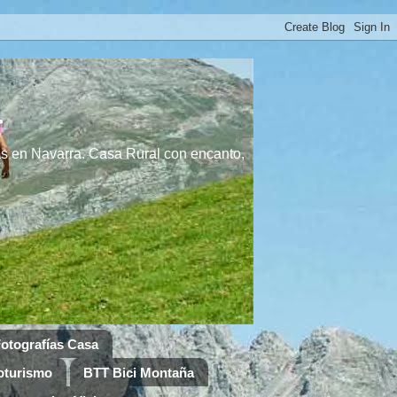
a
s en Navarra. Casa Rural con encanto,
otografías Casa
oturismo
BTT Bici Montaña