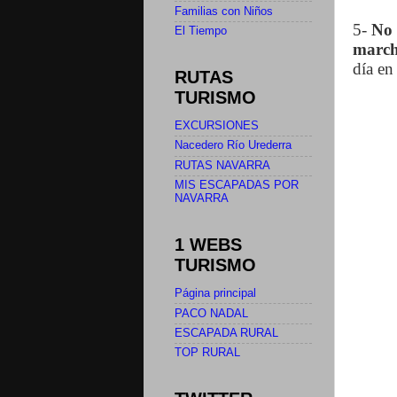
Familias con Niños
5-
No 
El Tiempo
march
día en
RUTAS
TURISMO
EXCURSIONES
Nacedero Río Urederra
RUTAS NAVARRA
MIS ESCAPADAS POR
NAVARRA
1 WEBS
TURISMO
Página principal
PACO NADAL
ESCAPADA RURAL
TOP RURAL