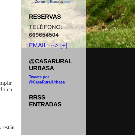
o
RESERVAS
TELÉFONO:
669654504
EMAIL: --> [+]
@CASARURAL
URBASA
Tweets por
mplir
@CasaRuralUrbasa
ado en
RRSS
ENTRADAS
y están