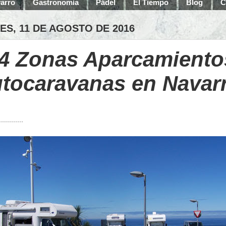
arro
Gastronomía
Pádel
El Tiempo
Blog
C
ES, 11 DE AGOSTO DE 2016
4 Zonas Aparcamiento
tocaravanas en Navar
............