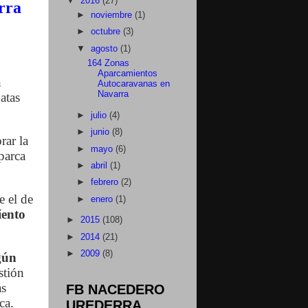
▼
2016
(27)
rra
►
noviembre
(1)
►
octubre
(3)
▼
agosto
(1)
164 Zonas
Aparcamientos
n
Autocaravanas en
Navarra
atas
►
julio
(4)
►
junio
(8)
rar la
►
mayo
(6)
parca
►
abril
(1)
►
febrero
(2)
 el de
►
enero
(1)
iento
►
2015
(108)
►
2014
(21)
►
2009
(8)
gún
stión
as
FB NACEDERO
ca.
UREDERRA