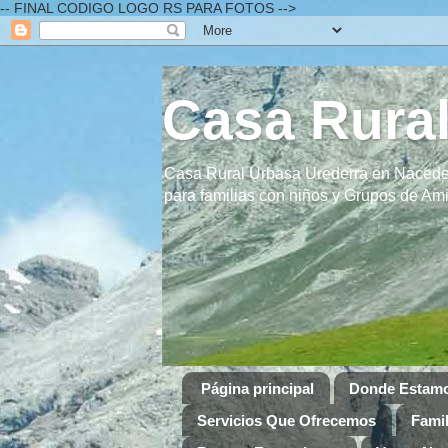
-- FINAL CODIGO LOGO RS PARA FOTOS -->
Casa Rural
Casa Rural Urbasa Urederra en Naceder
para familias con niños y Grupos de A
Página principal
Donde Estam
Servicios Que Ofrecemos
Famil