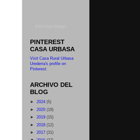
RSS Feed Widget
PINTEREST
CASA URBASA
Visit Casa Rural Urbasa
Urederra's profile on
Pinterest.
ARCHIVO DEL
BLOG
►
2024
(5)
►
2020
(19)
►
2019
(15)
►
2018
(12)
►
2017
(31)