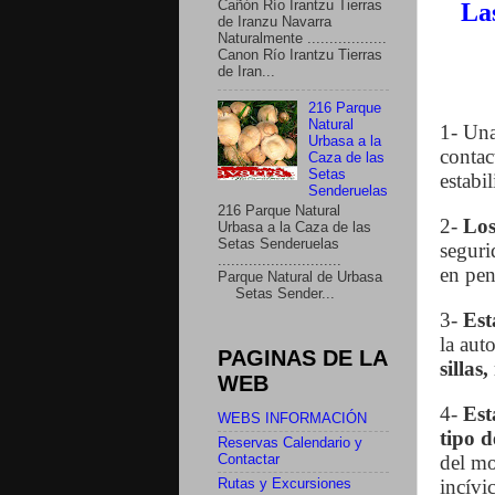
Cañón Río Irantzu Tierras
La
de Iranzu Navarra
Naturalmente ..................
Canon Río Irantzu Tierras
de Iran...
216 Parque
Natural
1- Un
Urbasa a la
contac
Caza de las
Setas
estabil
Senderuelas
216 Parque Natural
2-
Los
Urbasa a la Caza de las
Setas Senderuelas
seguri
............................
en pen
Parque Natural de Urbasa
Setas Sender...
3-
Est
la aut
PAGINAS DE LA
sillas
WEB
4-
Est
WEBS INFORMACIÓN
tipo d
Reservas Calendario y
del mo
Contactar
incívi
Rutas y Excursiones