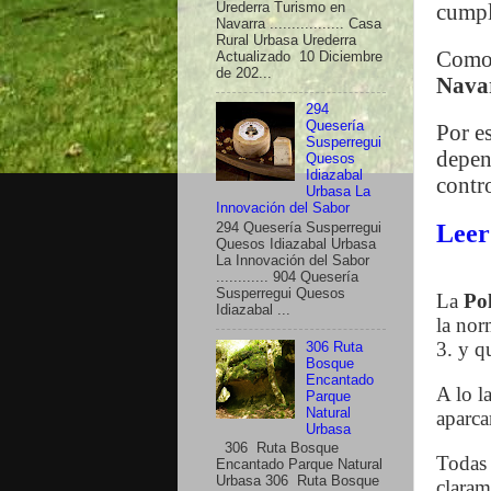
cumpl
Urederra Turismo en
Navarra ................. Casa
Rural Urbasa Urederra
Como 
Actualizado 10 Diciembre
de 202...
Nava
294
Quesería
Por es
Susperregui
depen
Quesos
Idiazabal
contr
Urbasa La
Innovación del Sabor
Leer
294 Quesería Susperregui
Quesos Idiazabal Urbasa
La Innovación del Sabor
............ 904 Quesería
Susperregui Quesos
La
Pol
Idiazabal ...
la nor
3. y q
306 Ruta
Bosque
Encantado
A lo l
Parque
Natural
aparca
Urbasa
306 Ruta Bosque
Todas 
Encantado Parque Natural
Urbasa 306 Ruta Bosque
claram