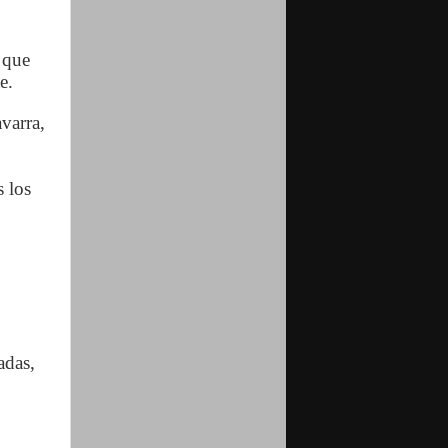
s que
e.
varra,
 los
adas,