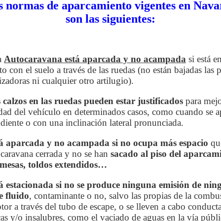
s normas de aparcamiento vigentes en Nava
son las siguientes:
a
Autocaravana está aparcada y no acampada
si está e
to con el suelo a través de las ruedas (no están bajadas las p
izadoras ni cualquier otro artilugio).
 calzos en las ruedas pueden estar justificados
para mejo
dad del vehículo en determinados casos, como cuando se a
diente o con una inclinación lateral pronunciada.
á aparcada y no acampada si no ocupa más espacio
que
ocaravana cerrada y no se han
sacado al piso del aparcam
, mesas, toldos extendidos…
á estacionada si no se produce ninguna emisión de nin
e fluido
, contaminante o no, salvo las propias de la combu
tor a través del tubo de escape, o se lleven a cabo conduct
cas y/o insalubres, como el vaciado de aguas en la vía públi