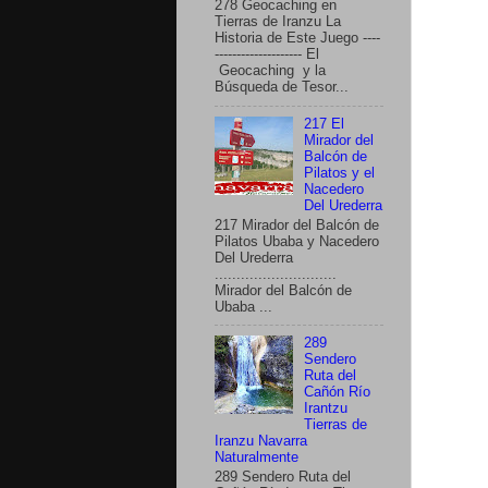
278 Geocaching en
Tierras de Iranzu La
Historia de Este Juego ----
-------------------- El
Geocaching y la
Búsqueda de Tesor...
217 El
Mirador del
Balcón de
Pilatos y el
Nacedero
Del Urederra
217 Mirador del Balcón de
Pilatos Ubaba y Nacedero
Del Urederra
............................
Mirador del Balcón de
Ubaba ...
289
Sendero
Ruta del
Cañón Río
Irantzu
Tierras de
Iranzu Navarra
Naturalmente
289 Sendero Ruta del