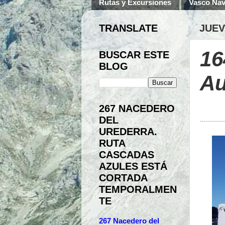
Rutas y Excursiones
Vasco Nav
TRANSLATE
JUEV
16
BUSCAR ESTE
BLOG
Au
267 NACEDERO
DEL
............
UREDERRA.
RUTA
CASCADAS
AZULES ESTÁ
CORTADA
TEMPORALMEN
TE
267 Nacedero del