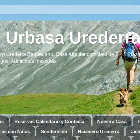
 Urbasa Urederr
o Urederra Baquedano. Casa Alquiler completo de 7 + 1 Plaza
migos. Admitimos mascotas
os
Reservas Calendario y Contactar
Nuestra Casa
F
ias con Niños
Senderismo
Nacedero Urederra
Cicl