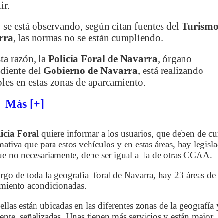
ir.
se está observando, según citan fuentes del
Turism
rra
, las normas no se están cumpliendo.
ta razón, la
Policía Foral de Navarra
, órgano
diente del
Gobierno de Navarra
, está realizando
oles en estas zonas de aparcamiento.
 Más [+]
icía Foral
quiere informar a los usuarios, que deben de cu
mativa que para estos vehículos y en estas áreas, hay legisl
ue no necesariamente, debe ser igual a la de otras CCAA.
argo de toda la geografía foral de Navarra, hay 23 áreas de
miento acondicionadas.
ellas están ubicadas en las diferentes zonas de la geografía 
ente señalizadas. Unas tienen más servicios y están mejor