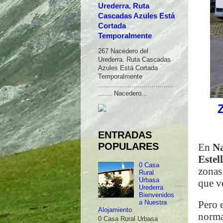
Urederra. Ruta
Cascadas Azules Está
Cortada
Temporalmente
267 Nacedero del
Urederra. Ruta Cascadas
Azules Está Cortada
Temporalmente
......................................
....... Nacedero...
ENTRADAS
POPULARES
En
N
Estel
0 Casa
zonas
Rural
Urbasa
que v
Urederra
Bienvenidos
Pero 
a Nuestra
Alojamiento
norma
0 Casa Rural Urbasa